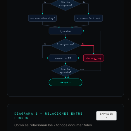
No
Sí
Misión
asignada?
missions/backlog/
missions/active/
Ejecutar
No
Sí
Divergencia?
commit + PR
diverg_log
No→
Oracle
aprueba?
Sí
merge ✓
DIAGRAMA B — RELACIONES ENTRE
EXPANDIR
↗
FONDOS
Cómo se relacionan los 7 fondos documentales