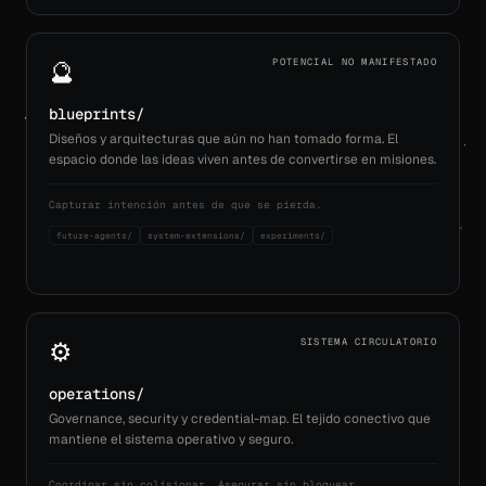
🔮
POTENCIAL NO MANIFESTADO
blueprints/
Diseños y arquitecturas que aún no han tomado forma. El
espacio donde las ideas viven antes de convertirse en misiones.
Capturar intención antes de que se pierda.
future-agents/
system-extensions/
experiments/
⚙️
SISTEMA CIRCULATORIO
operations/
Governance, security y credential-map. El tejido conectivo que
mantiene el sistema operativo y seguro.
Coordinar sin colisionar. Asegurar sin bloquear.