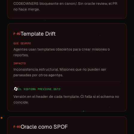
CODEOWNERS bloqueante en canon/. Sin oracle review, el PR
no hace merge.
Template Drift
F-02
QUÉ OCURRE
Agentes usan templates obsoletos para crear misiones o
reportes.
IMPACTO
Inconsistencia estructural. Misiones que no pueden ser
parseadas por otros agentes.
🔄
EL SISTEMA PREVIENE ESTO
Versión en el header de cada template. CI falla si el schema no
coincide.
Oracle como SPOF
F-03