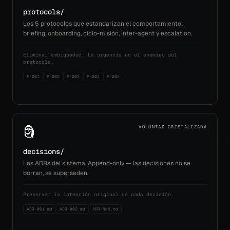
protocols/
Los 5 protocolos que estandarizan el comportamiento:
briefing, onboarding, ciclo-misión, inter-agent y escalation.
Eliminar ambigüedad. La urgencia es el enemigo del
protocolo.
P-001
P-002
P-003
P-004
P-005
🗿
VOLUNTAD CRISTALIZADA
decisions/
Los ADRs del sistema. Append-only — las decisiones no se
borran, se superseden.
Preservar la intención original de cada decisión.
ADR-001.md
ADR-002.md
ADR-NNN.md