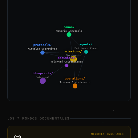
canon/
Memoria Inmutable
agents/
protocols/
Entidades Vivas
Rituales Operativos
missions/
Movimiento
decisions/
Voluntad Cristalizada
blueprints/
operations/
Potencial
Sistema Circulatorio
LOS 7 FONDOS DOCUMENTALES
📜
MEMORIA INMUTABLE