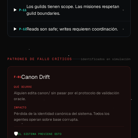
Los guilds tienen scope. Las misiones respetan
P-11
▾
guild boundaries.
Reads son safe; writes requieren coordinación.
P-12
▾
identificados en simulación
PATRONES DE FALLO CRÍTICOS
Canon Drift
F-01
QUÉ OCURRE
Alguien edita canon/ sin pasar por el protocolo de validación
oracle.
IMPACTO
Pérdida de la identidad canónica del sistema. Todos los
agentes operan sobre base corrupta.
🛡
EL SISTEMA PREVIENE ESTO