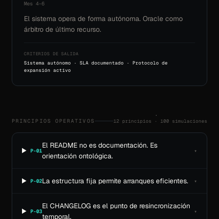
Mes 4–6
El sistema opera de forma autónoma. Oracle como
árbitro de último recurso.
CRITERIOS DE SALIDA
Sistema autónomo · SLA documentado · Protocolo de
expansión activo
12 principios · 100 simulaciones
PRINCIPIOS OPERATIVOS
El README no es documentación. Es
P-01
▾
orientación ontológica.
La estructura fija permite arranques eficientes.
P-02
▾
El CHANGELOG es el punto de resincronización
P-03
▾
temporal.