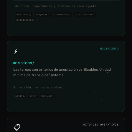
Identidad, capacidades y límites de cada agente.
centinelas/
exegetas/
alquimistas/
procuradores/
coordinacion/
⚡
MOVIMIENTO
missions/
Las tareas con criterios de aceptación verificables. Unidad
mínima de trabajo del sistema.
Sin misión, no hay movimiento.
active/
done/
backlog/
📋
RITUALES OPERATIVOS