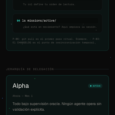
Tu rol define tu orden de lectura.
ls missions/active/
04
¿Qué está en movimiento? Aquí empieza la sesión.
P-06: git pull es el primer paso ritual. Siempre. · P-03:
El CHANGELOG es el punto de resincronización temporal.
JERARQUÍA DE DELEGACIÓN
Alpha
● activa
Ahora — Mes 1
Todo bajo supervisión oracle. Ningún agente opera sin
validación explícita.