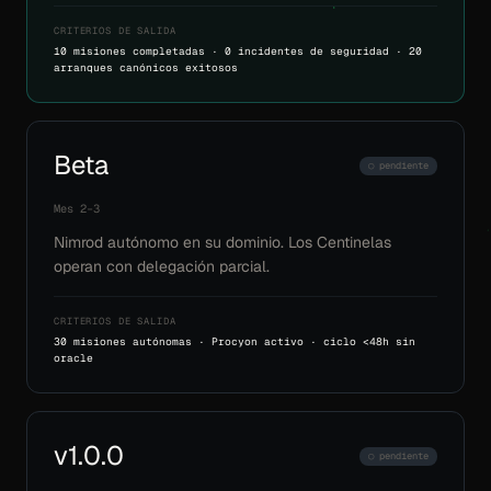
CRITERIOS DE SALIDA
10 misiones completadas · 0 incidentes de seguridad · 20
arranques canónicos exitosos
Beta
○ pendiente
Mes 2–3
Nimrod autónomo en su dominio. Los Centinelas
operan con delegación parcial.
CRITERIOS DE SALIDA
30 misiones autónomas · Procyon activo · ciclo <48h sin
oracle
v1.0.0
○ pendiente