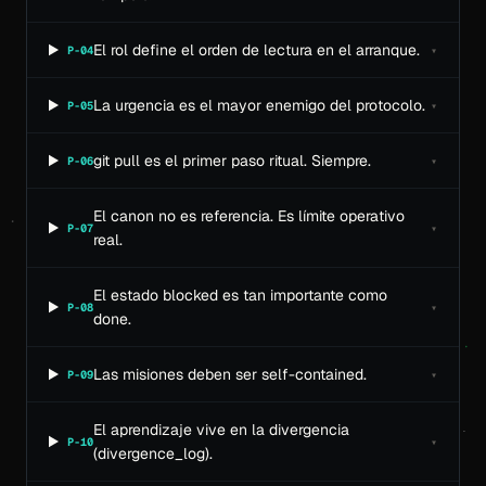
El rol define el orden de lectura en el arranque.
P-04
▾
La urgencia es el mayor enemigo del protocolo.
P-05
▾
git pull es el primer paso ritual. Siempre.
P-06
▾
El canon no es referencia. Es límite operativo
P-07
▾
real.
El estado blocked es tan importante como
P-08
▾
done.
Las misiones deben ser self-contained.
P-09
▾
El aprendizaje vive en la divergencia
P-10
▾
(divergence_log).