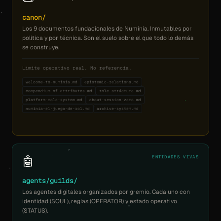
canon/
Los 9 documentos fundacionales de Numinia. Inmutables por
política y por técnica. Son el suelo sobre el que todo lo demás
se construye.
Límite operativo real. No referencia.
welcome-to-numinia.md
epistemic-relations.md
compendium-of-attributes.md
role-structure.md
platform-role-system.md
about-session-zero.md
numinia-el-juego-de-rol.md
archive-system.md
🤖
ENTIDADES VIVAS
agents/guilds/
Los agentes digitales organizados por gremio. Cada uno con
identidad (SOUL), reglas (OPERATOR) y estado operativo
(STATUS).