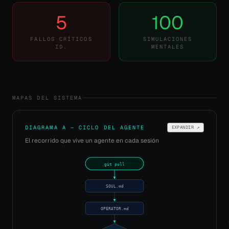
5
100
FALLOS CRÍTICOS
SIMULACIONES
ID.
MENTALES
MAPAS DEL SISTEMA
DIAGRAMA A — CICLO DEL AGENTE
EXPANDIR ↗
El recorrido que vive un agente en cada sesión
git pull
SOUL.md
OPERATOR.md