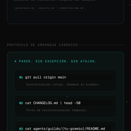
governance.md
security.md
credential-map.md
PROTOCOLO DE ARRANQUE CANÓNICO
4 PASOS. SIN EXCEPCIÓN. SIN ATAJOS.
git pull origin main
01
Sincronización ritual. Siempre el primero.
cat CHANGELOG.md | head -50
02
Punto de resincronización temporal.
cat agents/guilds/{tu-gremio}/README.md
03