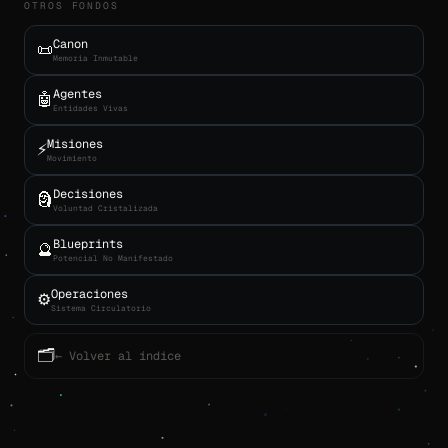
OTROS FONDOS
Canon
📜
Memoria Inmutable
Agentes
🤖
Entidades Vivas
Misiones
⚡
Movimiento
Decisiones
🗿
Voluntad Cristalizada
Blueprints
🔮
Potencial No Manifestado
Operaciones
⚙️
Sistema Circulatorio
🗂
← Volver al índice