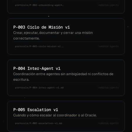
numinia-agents
protocols/P-002-onboarding-agente-v1.md
P-003 Ciclo de Misión v1
Crear, ejecutar, documentar y cerrar una misión
correctamente.
numinia-agents
protocols/P-003-ciclo-mision-v1.md
P-004 Inter-Agent v1
Coordinación entre agentes sin ambigüedad ni conflictos de
escritura.
numinia-agents
protocols/P-004-inter-agent-v1.md
P-005 Escalation v1
Cuándo y cómo escalar al coordinador o al Oracle.
numinia-agents
protocols/P-005-escalation-v1.md