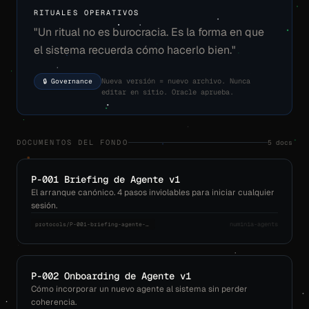
RITUALES OPERATIVOS
"Un ritual no es burocracia. Es la forma en que
el sistema recuerda cómo hacerlo bien."
🔒 Governance
Nueva versión = nuevo archivo. Nunca
editar en sitio. Oracle aprueba.
5 docs
DOCUMENTOS DEL FONDO
P-001 Briefing de Agente v1
El arranque canónico. 4 pasos inviolables para iniciar cualquier
sesión.
numinia-agents
protocols/P-001-briefing-agente-v1.md
P-002 Onboarding de Agente v1
Cómo incorporar un nuevo agente al sistema sin perder
coherencia.