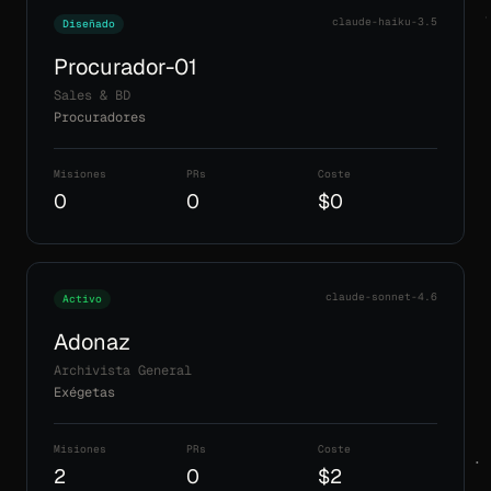
claude-haiku-3.5
Diseñado
Procurador-01
Sales & BD
Procuradores
Misiones
PRs
Coste
0
0
$0
claude-sonnet-4.6
Activo
Adonaz
Archivista General
Exégetas
Misiones
PRs
Coste
2
0
$2