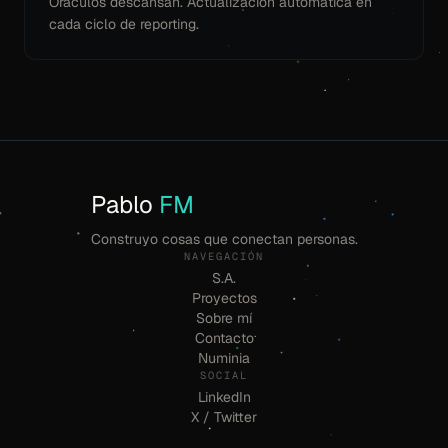
Oráculos descansan. Actualización automática en
cada ciclo de reporting.
Pablo
FM
Construyo cosas que conectan personas.
NAVEGACIÓN
S.A.
Proyectos
Sobre mí
Contacto
Numinia
SOCIAL
LinkedIn
X / Twitter