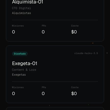
Alquimista-01
CTO Digital
Alquimistas
Misiones
PRs
Coste
0
0
$0
claude-haiku-3.5
Diseñado
Exegeta-01
Content & Lore
Exegetas
Misiones
PRs
Coste
0
0
$0