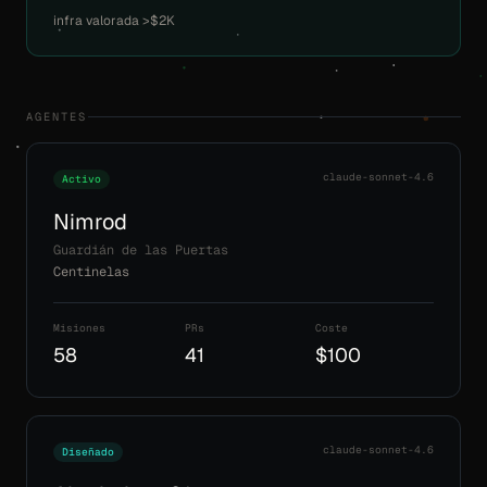
infra valorada >$2K
AGENTES
claude-sonnet-4.6
Activo
Nimrod
Guardián de las Puertas
Centinelas
Misiones
PRs
Coste
58
41
$100
claude-sonnet-4.6
Diseñado