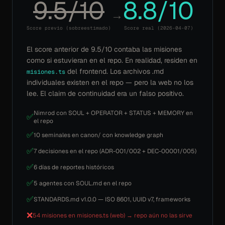
9.5/10
8.8/10
→
Score previo (sobreestimado)
Score real (2026-04-07)
El score anterior de 9.5/10 contaba las misiones
como si estuvieran en el repo. En realidad, residen en
del frontend. Los archivos .md
misiones.ts
individuales existen en el repo — pero la web no los
lee. El claim de continuidad era un falso positivo.
Nimrod con SOUL + OPERATOR + STATUS + MEMORY en
✅
el repo
✅
10 seminales en canon/ con knowledge graph
✅
7 decisiones en el repo (ADR-001/002 + DEC-00001/005)
✅
6 días de reportes históricos
✅
5 agentes con SOUL.md en el repo
✅
STANDARDS.md v1.0.0 — ISO 8601, UUID v7, frameworks
❌
54 misiones en misiones.ts (web) → repo aún no las sirve