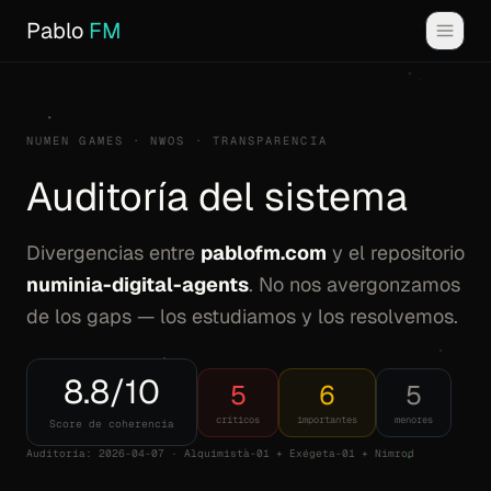
Pablo
FM
NUMEN GAMES · NWOS · TRANSPARENCIA
Auditoría del sistema
Divergencias entre
pablofm.com
y el repositorio
numinia-digital-agents
. No nos avergonzamos
de los gaps — los estudiamos y los resolvemos.
8.8/10
5
6
5
críticos
importantes
menores
Score de coherencia
Auditoría: 2026-04-07 · Alquimista-01 + Exégeta-01 + Nimrod