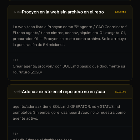
Procyon en la web sin archivo en el repo
A-008
abierto
La web /cao lista a Procyon como '5º agente / CAO Coordinator'.
El repo agents/ tiene nimrod, adonaz, alquimista-01, exegeta-01,
procurador-01 — Procyon no existe como archivo. Se le atribuye
la generación de 54 misiones.
FIX
Crear agents/procyon/ con SOUL.md básico que documente su
rol futuro (2028).
Adonaz existe en el repo pero no en /cao
A-009
abierto
agents/adonaz/ tiene SOUL.md, OPERATOR.md y STATUS.md
completos. Sin embargo, el dashboard /cao no lo muestra como
agente activo.
FIX