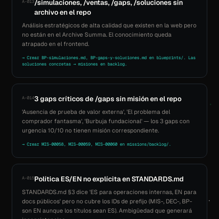
/simulaciones, /ventas, /gaps, /soluciones sin
A-013
archivo en el repo
Análisis estratégicos de alta calidad que existen en la web pero
no están en el Archive Summa. El conocimiento queda
atrapado en el frontend.
→ Crear BP-simulaciones.md, BP-gaps-y-soluciones.md en blueprints/. Las
soluciones concretas → misiones en backlog.
3 gaps críticos de /gaps sin misión en el repo
A-014
'Ausencia de prueba de valor externa', 'El problema del
comprador fantasma', 'Burbuja fundacional' — los 3 gaps con
urgencia 10/10 no tienen misión correspondiente.
→ Crear MIS-00058, MIS-00059, MIS-00060 en missions/backlog/.
Política ES/EN no explícita en STANDARDS.md
A-015
STANDARDS.md §3 dice 'ES para operaciones internas, EN para
docs públicos' pero no cubre los IDs de prefijo (MIS-, DEC-, BP-
son EN aunque los títulos sean ES). Ambigüedad que generará