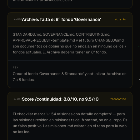
Añadir Adonaz al dashboard /cao.
Archive: falta el 8º fondo 'Governance'
A-010
abierto
STANDARDS.md, GOVERNANCE.md, CONTRIBUTING.md,
APPROVAL-REQUEST-template.md y el futuro CHANGELOG.md
son documentos de gobierno que no encajan en ninguno de los 7
fondos actuales. El Archive debería tener un 8º fondo.
FIX
Crear el fondo 'Governance & Standards' y actualizar /archive de
7 a 8 fondos.
Score /continuidad: 8.8/10, no 9.5/10
A-011
reconocido
El checklist marca '✅ 54 misiones con detalle completo' — pero
las misiones residen en misiones.ts del frontend, no en el repo. Es
un falso positivo. Las misiones .md existen en el repo pero la web
no las lee.