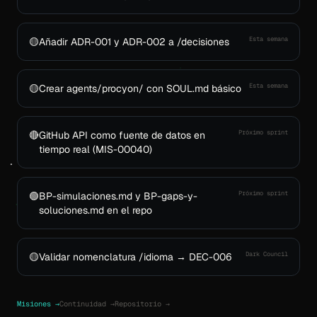
Esta semana
🟡
Añadir ADR-001 y ADR-002 a /decisiones
Esta semana
🟡
Crear agents/procyon/ con SOUL.md básico
Próximo sprint
🔴
GitHub API como fuente de datos en
tiempo real (MIS-00040)
Próximo sprint
🟢
BP-simulaciones.md y BP-gaps-y-
soluciones.md en el repo
Dark Council
🟡
Validar nomenclatura /idioma → DEC-006
Misiones →
Continuidad →
Repositorio →