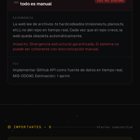
raíz del problema
005
todo es manual
DIVERGENCIA
La web lee de archivos .ts hardcodeados (misiones.ts, planos.ts,
etc.), no del repo en tiempo real. Cada vez que el repo crece, la
web queda obsoleta automáticamente.
Impacto: Divergencia estructural garantizada. El sistema no
puede ser coherente con sincronización manual.
FIX
Implementar GitHub API como fuente de datos en tiempo real.
MIS-00040. Estimación: 1 sprint.
Afectan completitud
🟡 IMPORTANTES — 6