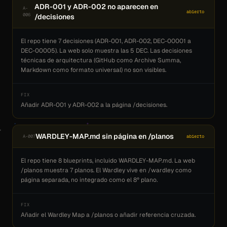
ADR-001 y ADR-002 no aparecen en
A-
abierto
006
/decisiones
El repo tiene 7 decisiones (ADR-001, ADR-002, DEC-00001 a
DEC-00005). La web solo muestra las 5 DEC. Las decisiones
técnicas de arquitectura (GitHub como Archive Summa,
Markdown como formato universal) no son visibles.
FIX
Añadir ADR-001 y ADR-002 a la página /decisiones.
WARDLEY-MAP.md sin página en /planos
A-007
abierto
El repo tiene 8 blueprints, incluido WARDLEY-MAP.md. La web
/planos muestra 7 planos. El Wardley vive en /wardley como
página separada, no integrado como el 8º plano.
FIX
Añadir el Wardley Map a /planos o añadir referencia cruzada.