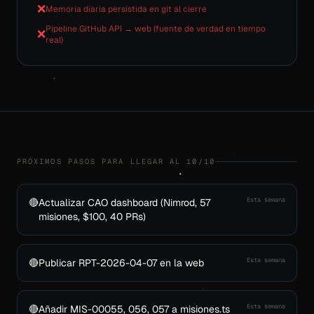
❌
Memoria diaria persistida en git al cierre
Pipeline GitHub API → web (fuente de verdad en tiempo
❌
real)
PRÓXIMOS PASOS PARA LLEGAR AL 10/10
Esta semana
🔴
Actualizar CAO dashboard (Nimrod, 57
misiones, $100, 40 PRs)
Esta semana
🔴
Publicar RPT-2026-04-07 en la web
Esta semana
🔴
Añadir MIS-00055, 056, 057 a misiones.ts