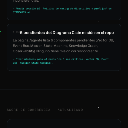
inconsistencias.
→ Añadir sección §9 'Política de naming de directorios y prefijos' en
STANDARDS.md.
5 pendientes del Diagrama C sin misión en el repo
A-016
La página /agente lista 6 componentes pendientes (Vector DB,
Event Bus, Mission State Machine, Knowledge Graph,
Observability). Ninguno tiene misión correspondiente.
→ Crear misiones para al menos los 3 más críticos (Vector DB, Event
Bus, Mission State Machine).
SCORE DE COHERENCIA — ACTUALIZADO