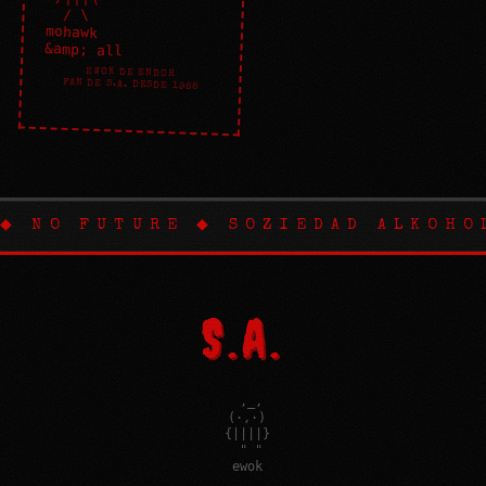
  / \

mohawk

&amp; all 
EWOK DE ENDOR
FAN DE S.A. DESDE 1988
◆ NO FUTURE ◆ SOZIEDAD ALKOHO
S.A.
  ,_,

 (·,·)

 {||||}

  " "

 ewok