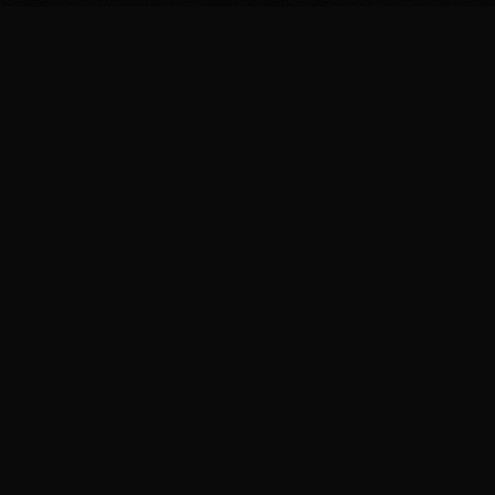
Pablo
FM
Construyo cosas que conectan personas.
NAVEGACIÓN
S.A.
Proyectos
Sobre mí
Contacto
Numinia
SOCIAL
LinkedIn
X / Twitter
© 2026 Pablo FM. Todos los derechos reservados.