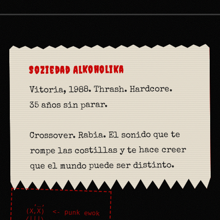
Soziedad Alkoholika
Vitoria, 1988. Thrash. Hardcore.
35 años sin parar.
Crossover. Rabia. El sonido que te
rompe las costillas y te hace creer
que el mundo puede ser distinto.
   ,_,

 (X,X)  <- punk ewok

 /|||\ 
