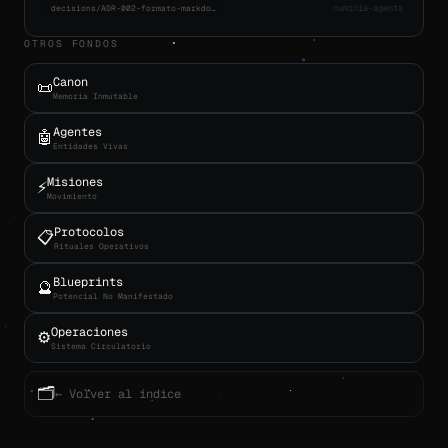
numinia-agents
decisions/ADR-002-formato-markdown.md
OTROS FONDOS
Canon
📜
Memoria Inmutable
Agentes
🤖
Entidades Vivas
Misiones
⚡
Movimiento
Protocolos
📋
Rituales Operativos
Blueprints
🔮
Potencial No Manifestado
Operaciones
⚙️
Sistema Circulatorio
🗂
← Volver al índice