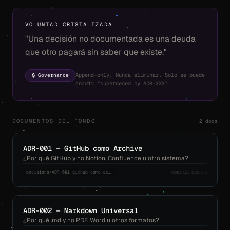
VOLUNTAD CRISTALIZADA
"Una decisión no documentada es una deuda
que otro pagará sin saber que existe."
🔒 Governance
Append-only. Nunca eliminar. Solo se puede
añadir "superseded by ADR-XXX".
2 docs
DOCUMENTOS DEL FONDO
ADR-001 — GitHub como Archive
¿Por qué GitHub y no Notion, Confluence u otro sistema?
numinia-agents
decisions/ADR-001-github-como-archivo.md
ADR-002 — Markdown Universal
¿Por qué .md y no PDF, Word u otros formatos?