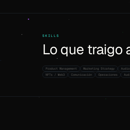
SKILLS
Lo que traigo 
Product Management
Marketing Strategy
Audio
NFTs / Web3
Comunicación
Operaciones
Aud