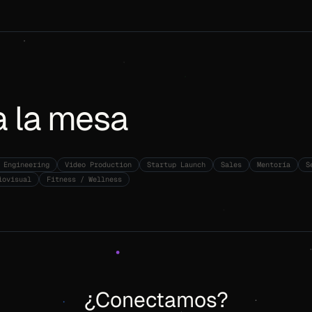
a la mesa
 Engineering
Video Production
Startup Launch
Sales
Mentoría
S
iovisual
Fitness / Wellness
¿Conectamos?