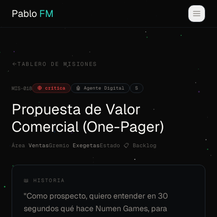
Pablo
FM
TABLERO DE MISIONES
🔴 crítica
🤖 Agente Digital
S
MIS-018
Propuesta de Valor
Comercial (One-Pager)
Área
Ventas
Gremio
Exegetas
Estado
📋 Backlog
📖 HISTORIA
"Como prospecto, quiero entender en 30
segundos qué hace Numen Games, para