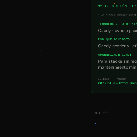
🏗️ EJECUCIÓN RE
"Los planos ideales muest
TECNOLOGÍA EJECUTAD
Caddy (reverse pro
POR QUÉ DIVERGIÓ
Caddy gestiona Let'
APRENDIZAJE CLAVE
Para stacks sin req
mantenimiento mín
Cerrada
Agente
2026-04-05
Nimrod (Cen
← MIS-005