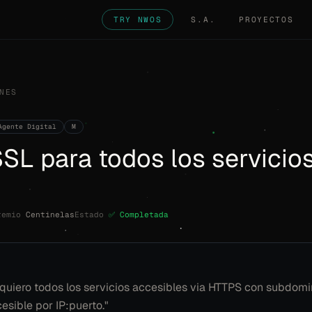
TRY NWOS
S.A.
PROYECTOS
NES
Agente Digital
M
SL para todos los servicios
remio
Centinelas
Estado
✅ Completada
quiero todos los servicios accesibles via HTTPS con subdomin
sible por IP:puerto."