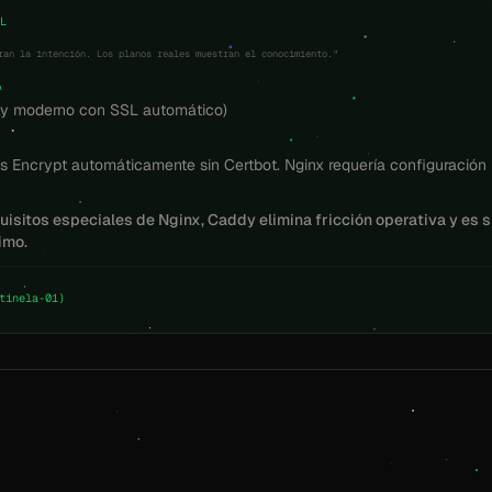
AL
ran la intención. Los planos reales muestran el conocimiento."
A
xy moderno con SSL automático)
s Encrypt automáticamente sin Certbot. Nginx requería configuración 
uisitos especiales de Nginx, Caddy elimina fricción operativa y es 
imo.
tinela-01)